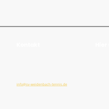
Kontakt
Hier
Wiesenweg 10
84431 Heldenstein
Abteilungsleiter Tobi Stanner: 0174 / 244 8221
info@sv-weidenbach-tennis.de